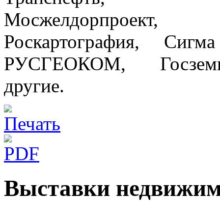
Мосжелдорпроект, М
Роскартография, Сигм
РУСГЕОКОМ, Госземк
другие.
Выставки недвижим