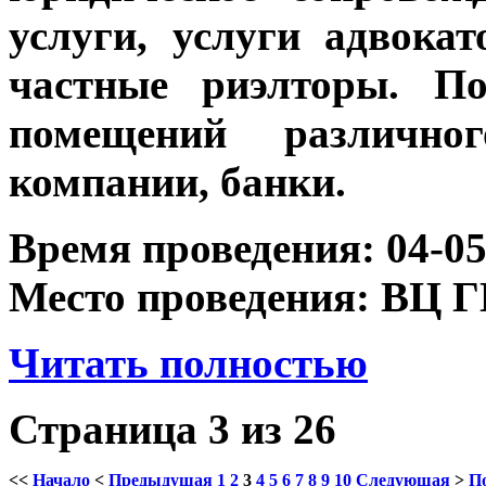
услуги, услуги адвокат
частные риэлторы. П
помещений различног
компании, банки.
Время проведения: 04-05
Место проведения: ВЦ 
Читать полностью
Страница 3 из 26
<<
Начало
<
Предыдущая
1
2
3
4
5
6
7
8
9
10
Следующая
>
П